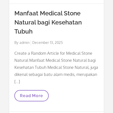
Allison
Mannel
Manfaat Medical Stone
Natural bagi Kesehatan
Tubuh
Posted
By
admin
December 13, 2025
on
Create a Random Article for Medical Stone
Natural Manfaat Medical Stone Natural bagi
Kesehatan Tubuh Medical Stone Natural, juga
dikenal sebagai batu alam medis, merupakan
[…]
Manfaat
Read More
Medical
Stone
Natural
Bagi