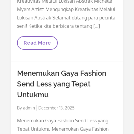
Kreativitas Melalui Lukisan Abstrak Michelle
Myers Artist: Mengungkap Kreativitas Melalui
Lukisan Abstrak Selamat datang para pecinta
seni! Ketika kita berbicara tentang […]
Michelle
Read More
Myers
Artist:
Mengungkap
Kreativitas
Melalui
Menemukan Gaya Fashion
Lukisan
Abstrak
Send Less yang Tepat
Untukmu
Posted
By
admin
December 13, 2025
on
Menemukan Gaya Fashion Send Less yang
Tepat Untukmu Menemukan Gaya Fashion