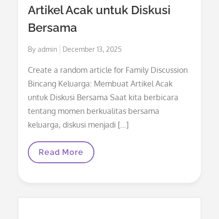
Bulu
Artikel Acak untuk Diskusi
Mata
Bersama
Posted
By
admin
December 13, 2025
on
Create a random article for Family Discussion
Bincang Keluarga: Membuat Artikel Acak
untuk Diskusi Bersama Saat kita berbicara
tentang momen berkualitas bersama
keluarga, diskusi menjadi […]
Bincang
Read More
Keluarga:
Membuat
Artikel
Acak
Untuk
Diskusi
Bersama