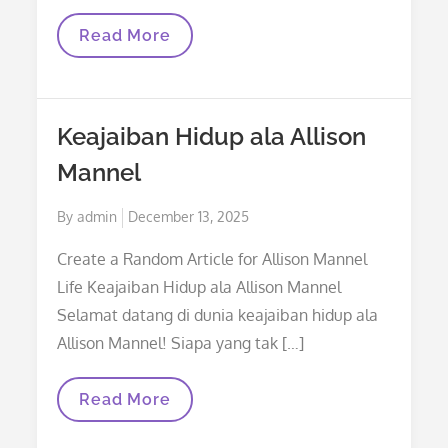
Keajaiban
Read More
Percikan
Aroma:
Pengalaman
Memikat
Bersama
Keajaiban Hidup ala Allison
Faith
&
Mannel
Fragrances
Posted
By
admin
December 13, 2025
on
Create a Random Article for Allison Mannel
Life Keajaiban Hidup ala Allison Mannel
Selamat datang di dunia keajaiban hidup ala
Allison Mannel! Siapa yang tak […]
Keajaiban
Read More
Hidup
Ala