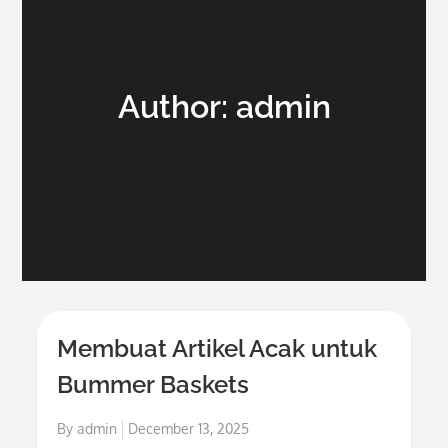
Author:
admin
Membuat Artikel Acak untuk
Bummer Baskets
Posted
By
admin
December 13, 2025