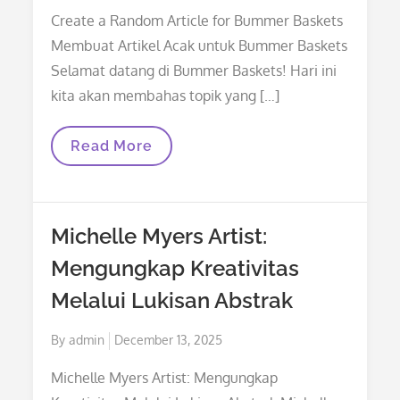
on
Create a Random Article for Bummer Baskets
Membuat Artikel Acak untuk Bummer Baskets
Selamat datang di Bummer Baskets! Hari ini
kita akan membahas topik yang […]
Membuat
Read More
Artikel
Acak
Untuk
Bummer
Baskets
Michelle Myers Artist:
Mengungkap Kreativitas
Melalui Lukisan Abstrak
Posted
By
admin
December 13, 2025
on
Michelle Myers Artist: Mengungkap