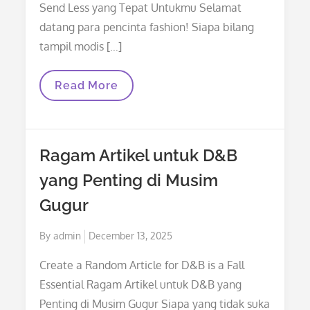
Send Less yang Tepat Untukmu Selamat
datang para pencinta fashion! Siapa bilang
tampil modis […]
Menemukan
Read More
Gaya
Fashion
Send
Less
Yang
Ragam Artikel untuk D&B
Tepat
Untukmu
yang Penting di Musim
Gugur
Posted
By
admin
December 13, 2025
on
Create a Random Article for D&B is a Fall
Essential Ragam Artikel untuk D&B yang
Penting di Musim Gugur Siapa yang tidak suka