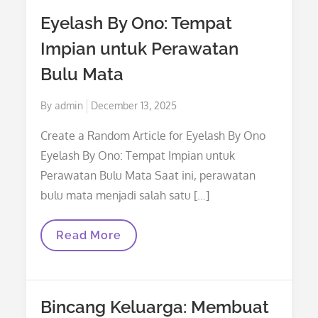
Kesehatan
Eyelash By Ono: Tempat
Tubuh
Impian untuk Perawatan
Bulu Mata
Posted
By
admin
December 13, 2025
on
Create a Random Article for Eyelash By Ono
Eyelash By Ono: Tempat Impian untuk
Perawatan Bulu Mata Saat ini, perawatan
bulu mata menjadi salah satu […]
Eyelash
Read More
By
Ono:
Tempat
Impian
Untuk
Bincang Keluarga: Membuat
Perawatan