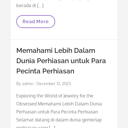
berada di […]
Ragam
Read More
Artikel
Untuk
D&B
Yang
Penting
Memahami Lebih Dalam
Di
Musim
Dunia Perhiasan untuk Para
Gugur
Pecinta Perhiasan
Posted
By
admin
December 13, 2025
on
Exploring the World of Jewelry for the
Obsessed Memahami Lebih Dalam Dunia
Perhiasan untuk Para Pecinta Perhiasan
Selamat datang di dalam dunia gemerlap
perhiasan yang […]