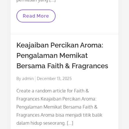
Memahami
Read More
Lebih
Dalam
Dunia
Perhiasan
Untuk
Keajaiban Percikan Aroma:
Para
Pecinta
Pengalaman Memikat
Perhiasan
Bersama Faith & Fragrances
Posted
By
admin
December 13, 2025
on
Create a random article for Faith &
Fragrances Keajaiban Percikan Aroma:
Pengalaman Memikat Bersama Faith &
Fragrances Aroma bisa menjadi titik balik
dalam hidup seseorang. […]