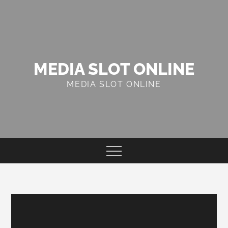
Skip
to
content
MEDIA SLOT ONLINE
MEDIA SLOT ONLINE