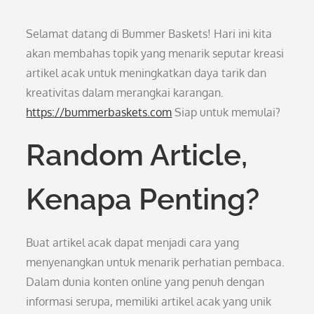
Selamat datang di Bummer Baskets! Hari ini kita
akan membahas topik yang menarik seputar kreasi
artikel acak untuk meningkatkan daya tarik dan
kreativitas dalam merangkai karangan.
https://bummerbaskets.com
Siap untuk memulai?
Random Article,
Kenapa Penting?
Buat artikel acak dapat menjadi cara yang
menyenangkan untuk menarik perhatian pembaca.
Dalam dunia konten online yang penuh dengan
informasi serupa, memiliki artikel acak yang unik